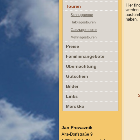
Hier fi
Touren
werden 
ausführ
Schnuppertour
haben.
Halbtagestouren
Ganztagestouren
Mehrtagestouren
Preise
Familienangebote
Übernachtung
Gutschein
Bilder
Links
Marokko
Jan Prowaznik
Alte-Dorfstraße 9