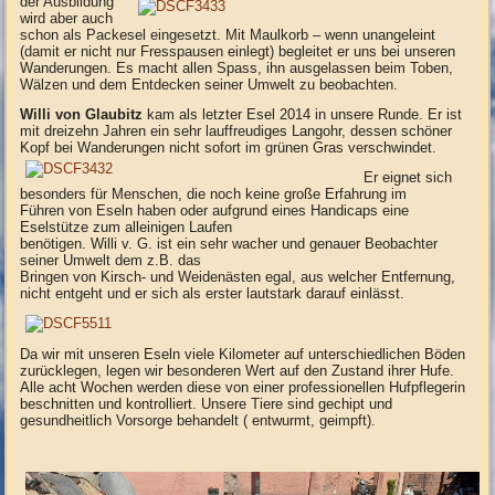
der Ausbildung
wird aber auch
schon als Packesel eingesetzt. Mit Maulkorb – wenn unangeleint
(damit er nicht nur Fresspausen einlegt) begleitet er uns bei unseren
Wanderungen. Es macht allen Spass, ihn ausgelassen beim Toben,
Wälzen und dem Entdecken seiner Umwelt zu beobachten.
Willi von Glaubitz
kam als letzter Esel 2014 in unsere Runde. Er ist
mit dreizehn Jahren ein sehr lauffreudiges Langohr, dessen schöner
Kopf bei Wanderungen nicht sofort im grünen Gras verschwindet.
Er eignet sich
besonders für Menschen, die noch keine große Erfahrung im
Führen von Eseln haben oder aufgrund eines Handicaps eine
Eselstütze zum alleinigen Laufen
benötigen. Willi v. G. ist ein sehr wacher und genauer Beobachter
seiner Umwelt dem z.B. das
Bringen von Kirsch- und Weidenästen egal, aus welcher Entfernung,
nicht entgeht und er sich als erster lautstark darauf einlässt.
Da wir mit unseren Eseln viele Kilometer auf unterschiedlichen Böden
zurücklegen, legen wir besonderen Wert auf den Zustand ihrer Hufe.
Alle acht Wochen werden diese von einer professionellen Hufpflegerin
beschnitten und kontrolliert. Unsere Tiere sind gechipt und
gesundheitlich Vorsorge behandelt ( entwurmt, geimpft).