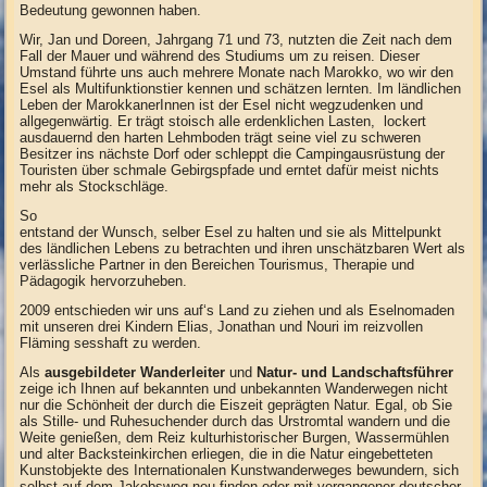
Bedeutung gewonnen haben.
Wir, Jan und Doreen, Jahrgang 71 und 73, nutzten die Zeit nach dem
Fall der Mauer und während des Studiums um zu reisen. Dieser
Umstand führte uns auch mehrere Monate nach Marokko, wo wir den
Esel als Multifunktionstier kennen und schätzen lernten. Im ländlichen
Leben der MarokkanerInnen ist der Esel nicht wegzudenken und
allgegenwärtig. Er trägt stoisch alle erdenklichen Lasten, lockert
ausdauernd den harten Lehmboden trägt seine viel zu schweren
Besitzer ins nächste Dorf oder schleppt die Campingausrüstung der
Touristen über schmale Gebirgspfade und erntet dafür meist nichts
mehr als Stockschläge.
So
entstand der Wunsch, selber Esel zu halten und sie als Mittelpunkt
des ländlichen Lebens zu betrachten und ihren unschätzbaren Wert als
verlässliche Partner in den Bereichen Tourismus, Therapie und
Pädagogik hervorzuheben.
2009 entschieden wir uns auf‘s Land zu ziehen und als Eselnomaden
mit unseren drei Kindern Elias, Jonathan und Nouri im reizvollen
Fläming sesshaft zu werden.
Als
ausgebildeter Wanderleiter
und
Natur- und Landschaftsführer
zeige ich Ihnen auf bekannten und unbekannten Wanderwegen nicht
nur die Schönheit der durch die Eiszeit geprägten Natur. Egal, ob Sie
als Stille- und Ruhesuchender durch das Urstromtal wandern und die
Weite genießen, dem Reiz kulturhistorischer Burgen, Wassermühlen
und alter Backsteinkirchen erliegen, die in die Natur eingebetteten
Kunstobjekte des Internationalen Kunstwanderweges bewundern, sich
selbst auf dem Jakobsweg neu finden oder mit vergangener deutscher